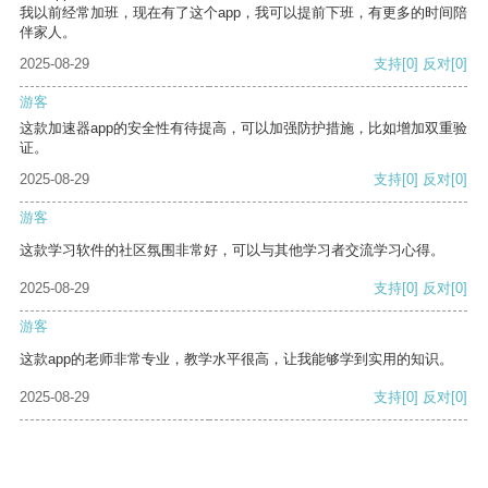
我以前经常加班，现在有了这个app，我可以提前下班，有更多的时间陪
伴家人。
2025-08-29
支持
[0]
反对
[0]
游客
这款加速器app的安全性有待提高，可以加强防护措施，比如增加双重验
证。
2025-08-29
支持
[0]
反对
[0]
游客
这款学习软件的社区氛围非常好，可以与其他学习者交流学习心得。
2025-08-29
支持
[0]
反对
[0]
游客
这款app的老师非常专业，教学水平很高，让我能够学到实用的知识。
2025-08-29
支持
[0]
反对
[0]