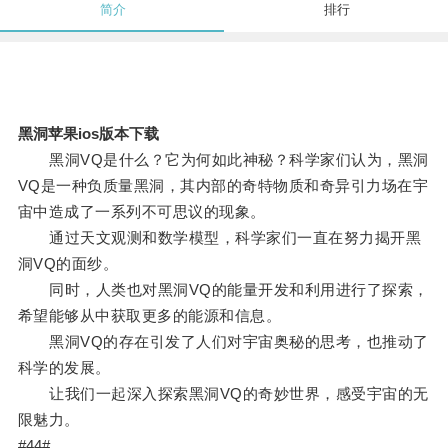
简介
排行
黑洞苹果ios版本下载
黑洞VQ是什么？它为何如此神秘？科学家们认为，黑洞
VQ是一种负质量黑洞，其内部的奇特物质和奇异引力场在宇
宙中造成了一系列不可思议的现象。
通过天文观测和数学模型，科学家们一直在努力揭开黑
洞VQ的面纱。
同时，人类也对黑洞VQ的能量开发和利用进行了探索，
希望能够从中获取更多的能源和信息。
黑洞VQ的存在引发了人们对宇宙奥秘的思考，也推动了
科学的发展。
让我们一起深入探索黑洞VQ的奇妙世界，感受宇宙的无
限魅力。
#44#