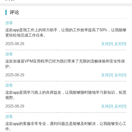
评论
游客
这款app是我工作上的得力助手，让我的工作效率提高了50%，让我能够
更轻松地完成工作任务。
2025-08-29
支持
[0]
反对
[0]
游客
这款加速器VPM应用程序已经为我们带来了无限的流畅体验和安全性保
护。
2025-08-29
支持
[0]
反对
[0]
游客
这款app是我学习路上的良师益友，让我能够随时随地学习新知识，拓宽
视野。
2025-08-29
支持
[0]
反对
[0]
游客
这款app的客服非常专业，遇到问题总是能够及时解决，让我能够安心工
作。