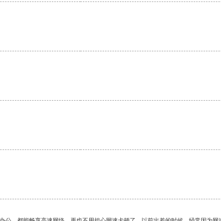
。
作办公，都能畅享高速网络，再也不用担心网速卡顿了。以前出差的时候，经常因为网